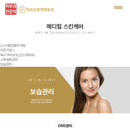
메디컬 스킨케어
ART IN DERMATOLOGIC CLINIC
LDM물방울리프팅
이온자임Ⅱ
옥시크라이오(산소테라피)
스케일링관리
보습관리