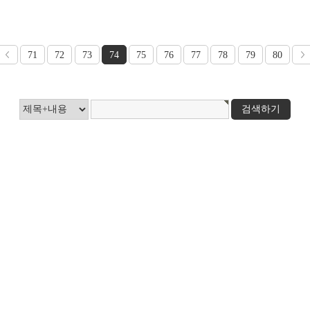
71
72
73
74
75
76
77
78
79
80
검색하기