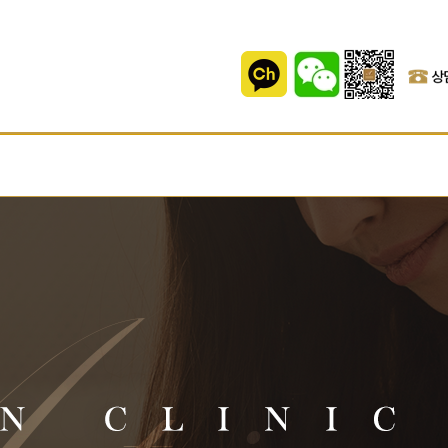
리닉
탈모클리닉/제모
항산화클리닉