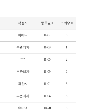
작성자
등록일
조회수
이해나
11-07
3
부관리자
11-09
1
***
11-06
2
부관리자
11-09
2
최한지
11-01
3
부관리자
11-04
3
옥이댁
10-28
3