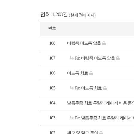
전체 1,203건
(현재 74페이지)
번호
108
비립종 여드름 압출
107
Re: 비립종 여드름 압출
106
여드름 치료
105
Re: 여드름 치료
104
발톱무좀 치료 루랄라 레이저 비용 문
103
Re: 발톱무좀 치료 루랄라 레이저
102
제모 및 탈모 문의