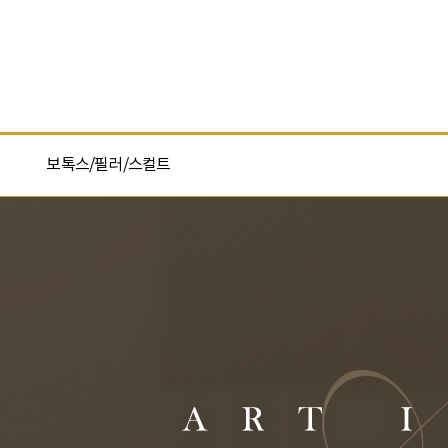
보톡스/필러/스컬트
라
메디컬스킨케어
비만클