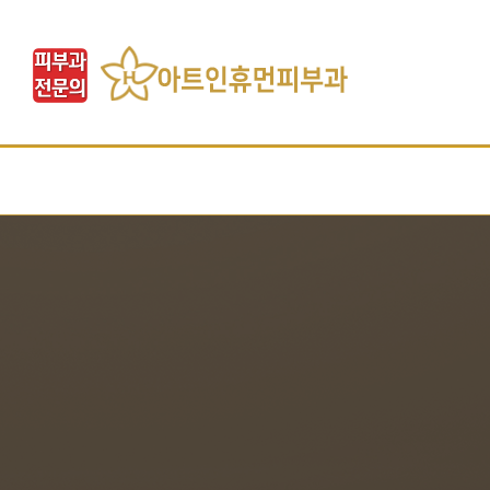
아트인소개
레이저클리닉
시술클리닉